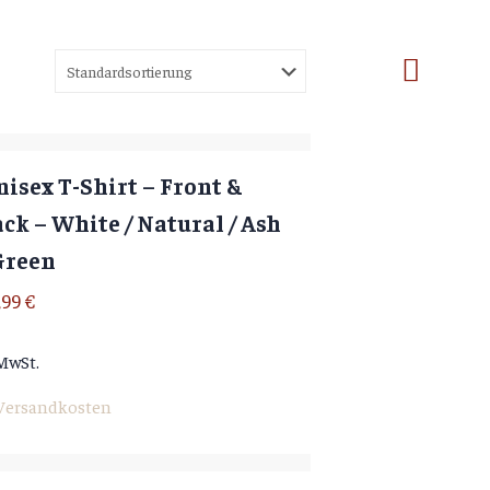
isex T-Shirt – Front &
ck – White / Natural / Ash
Green
,99
€
 MwSt.
Versandkosten