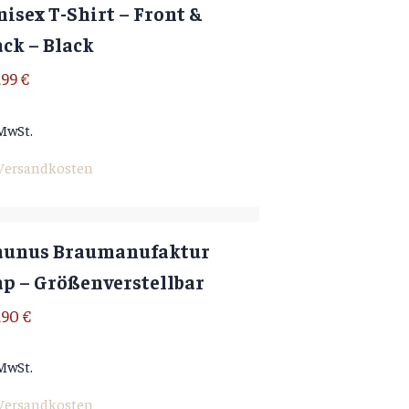
isex T-Shirt – Front &
ck – Black
,99
€
 MwSt.
Versandkosten
aunus Braumanufaktur
ap – Größenverstellbar
,90
€
 MwSt.
Versandkosten