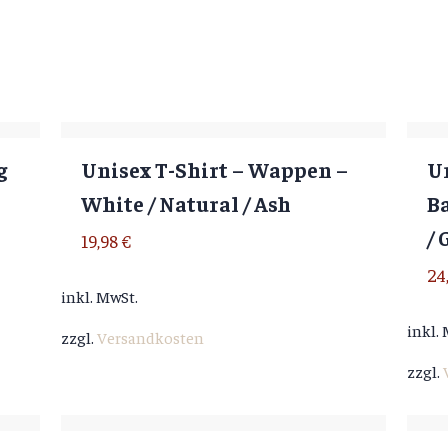
g
Unisex T-Shirt – Wappen –
Un
White / Natural / Ash
Ba
/ 
19,98
€
24
inkl. MwSt.
inkl.
zzgl.
Versandkosten
zzgl.