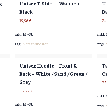
g
Unisex T-Shirt – Wappen –
Un
Black
Ba
19,98
€
24
inkl. MwSt.
inkl.
zzgl.
Versandkosten
zzgl.
Unisex Hoodie – Front &
T
Back – White / Sand / Green /
C
Grey
23
38,68
€
inkl.
inkl. MwSt.
zzgl.